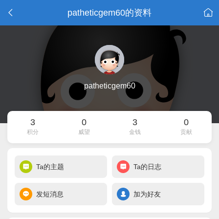
patheticgem60的资料
patheticgem60
3
0
3
0
积分
威望
金钱
贡献
Ta的主题
Ta的日志
发短消息
加为好友