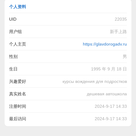
个人资料
UID
22035
用户组
新手上路
个人主页
https://glavdorogadv.ru
性别
男
生日
1995 年 9 月 18 日
兴趣爱好
курсы вождения для подростков
真实姓名
дешевая автошкола
注册时间
2024-9-17 14:33
最后访问
2024-9-17 14:33