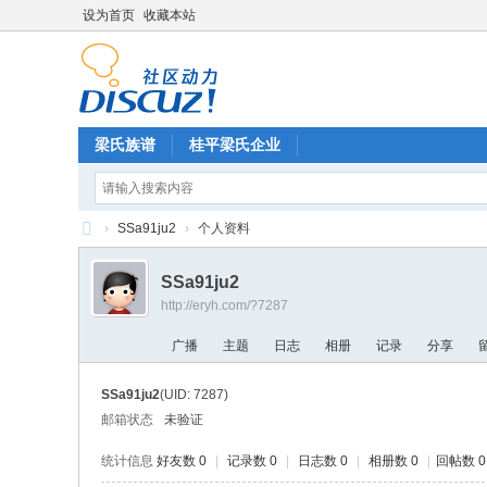
设为首页
收藏本站
梁氏族谱
桂平梁氏企业
›
SSa91ju2
›
个人资料
梁
SSa91ju2
氏
http://eryh.com/?7287
论
广播
主题
日志
相册
记录
分享
坛
SSa91ju2
(UID: 7287)
邮箱状态
未验证
统计信息
好友数 0
|
记录数 0
|
日志数 0
|
相册数 0
|
回帖数 0