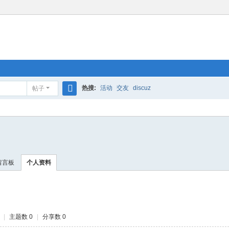
热搜:
活动
交友
discuz
帖子
搜
索
留言板
个人资料
|
主题数 0
|
分享数 0