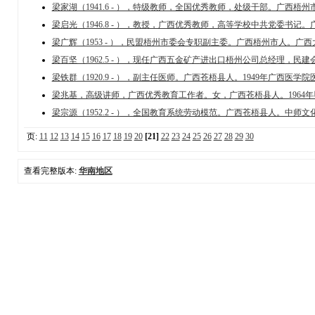
梁家湖（1941.6 - ），特级教师，全国优秀教师，处级干部。广西梧州市人。
梁启光（1946.8 - ），教授，广西优秀教师，高等学校中共党委书记。广
梁广辉（1953 - ），民盟梧州市委会专职副主委。广西梧州市人。广西大
梁百坚（1962.5 - ），现任广西五金矿产进出口梧州公司总经理，民建会
梁铁群（1920.9 - ），副主任医师。广西苍梧县人。1949年广西医学院医
梁兆基，高级讲师，广西优秀教育工作者。女，广西苍梧县人。1964年毕
梁宗源（1952.2 - ），全国教育系统劳动模范。广西苍梧县人。中师文化
页:
11
12
13
14
15
16
17
18
19
20
[21]
22
23
24
25
26
27
28
29
30
查看完整版本:
华南地区