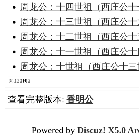
周龙公：十四世祖（西庄公十
周龙公：十三世祖（西庄公十
周龙公：十二世祖（西庄公十
周龙公：十一世祖（西庄公十
周龙公：十世祖（西庄公十三
页:
1
2
3
[4]
5
查看完整版本:
香明公
Powered by
Discuz! X5.0 Ar