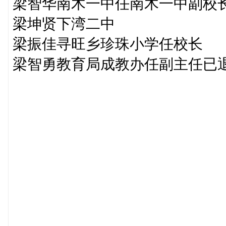
梁智华南木一中任南木一中副校
梁坤贤下湾二中
梁振佳寻旺乡珍珠小学任校长
梁智勇教育局成教办任副主任已