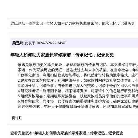
梁氏论坛
›
修谱常识
› 年轻人如何助力家族长辈修家谱：传承记忆，记录历史
梁迅玮
发表于 2024-7-26 22:24:47
年轻人如何助力家族长辈修家谱：传承记忆，记录历史
家谱是家族历史的珍贵记录，承载着家族的传承与记忆。本文将探讨年轻人
家谱，作为家族历史的见证，是连接过去与未来的桥梁。在当今社会，年轻
1.数字化家谱：利用扫描仪或智能手机，将纸质家谱转换为数字格式。这不
2.建立在线家谱数据库：利用网络平台，如家族树网站或社交媒体群组，创
3.采访长辈，记录故事：与长辈进行深入的交谈，记录下他们的回忆和故事
4.研究和考证：利用图书馆、档案馆等资源，对家谱中的信息进行研究和
5.组织家族聚会：定期组织家族聚会，鼓励家族成员分享他们的故事和照片
6.教育和传承：向年轻一代传授家谱的重要性和维护方法，确保家族历史
通过这些方式，年轻人不仅能够帮助长辈修订家谱，还能加深对家族历史的
页:
[1]
查看完整版本:
年轻人如何助力家族长辈修家谱：传承记忆，记录历史