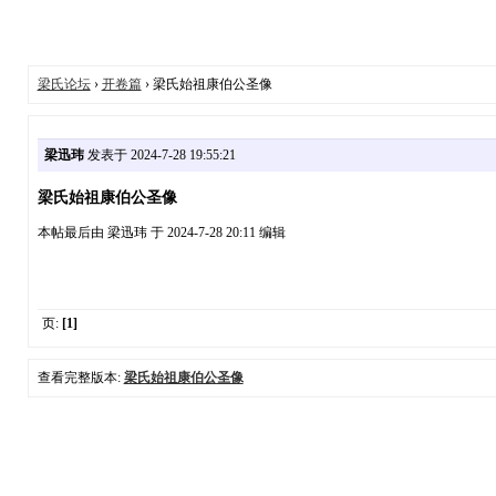
梁氏论坛
›
开卷篇
› 梁氏始祖康伯公圣像
梁迅玮
发表于 2024-7-28 19:55:21
梁氏始祖康伯公圣像
本帖最后由 梁迅玮 于 2024-7-28 20:11 编辑
页:
[1]
查看完整版本:
梁氏始祖康伯公圣像