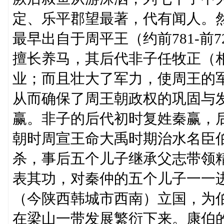
定、乐平郡望最著，代有闻人。
最早出自于周平王（约前781-
擅长养马，其后代非子任牧正（
业；而且壮大了军力，使周王的军
从而确保了周王朝政权的巩固与
赢。非子的后代初时复姓秦赢，
朝时周宣王命大禹时期治水名臣
杀，事后五个儿子继承父志带领
表其功，对秦仲的五个儿子一一
（今陕西韩城市西南）立国，为
在梁山一带发展繁衍下来。康伯