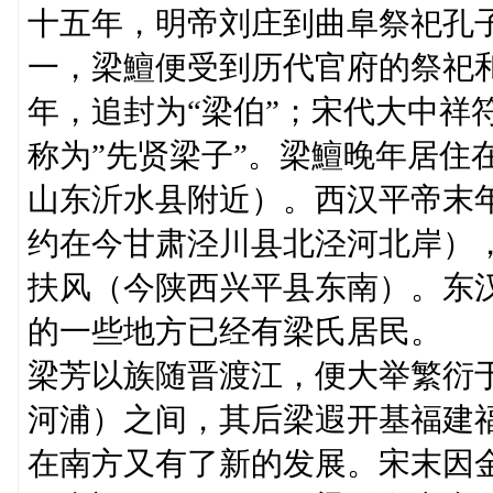
十五年，明帝刘庄到曲阜祭祀孔
一，梁鱣便受到历代官府的祭祀和
年，追封为“梁伯”；宋代大中祥
称为”先贤梁子”。梁鱣晚年居住
山东沂水县附近）。西汉平帝末年
约在今甘肃泾川县北泾河北岸）
扶风（今陕西兴平县东南）。东
的一些地方已经有梁氏居民。 
梁芳以族随晋渡江，便大举繁衍
河浦）之间，其后梁遐开基福建
在南方又有了新的发展。宋末因