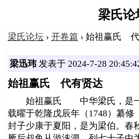
梁氏论坛'
梁氏论坛
›
开卷篇
› 始祖赢氏 
梁迅玮
发表于 2024-7-28 20:45:4
始祖赢氏 代有贤达
始祖赢氏 中华梁氏，是一个
载曜于乾隆戊辰年（1748）纂
封子少康于夏阳，是为梁伯。春
厥后叔鱼从游洙泗，列七十子中