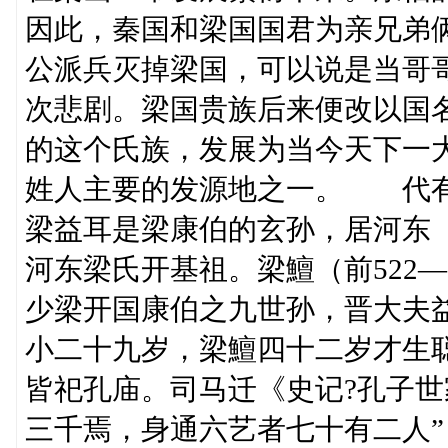
因此，秦国和梁国国君为亲兄弟俩
公派兵灭掉梁国，可以说是当哥
次悲剧。梁国贵族后来便改以国
的这个氏族，发展为当今天下一
姓人主要的发源地之一。 代
梁益耳是梁康伯的玄孙，居河东
河东梁氏开基祖。梁鱣（前522
少梁开国康伯之九世孙，晋大夫
小二十九岁，梁鱣四十二岁才生
皆祀孔庙。司马迁《史记?孔子世
三千焉，身通六艺者七十有二人