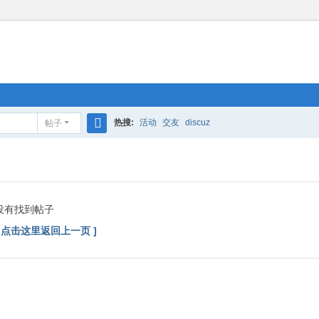
热搜:
活动
交友
discuz
帖子
搜
索
没有找到帖子
[ 点击这里返回上一页 ]