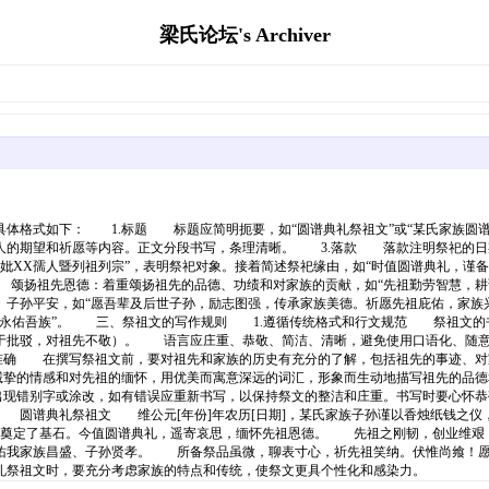
梁氏论坛's Archiver
格式如下： 1.标题 标题应简明扼要，如“圆谱典礼祭祖文”或“某氏家族圆谱
人的期望和祈愿等内容。正文分段书写，条理清晰。 3.落款 落款注明祭祀的日
妣XX孺人暨列祖列宗”，表明祭祀对象。接着简述祭祀缘由，如“时值圆谱典礼，谨
。 颂扬祖先恩德：着重颂扬祖先的品德、功绩和对家族的贡献，如“先祖勤劳智慧，
子孙平安，如“愿吾辈及后世子孙，励志图强，传承家族美德。祈愿先祖庇佑，家族
，永佑吾族”。 三、祭祖文的写作规则 1.遵循传统格式和行文规范 祭祖文的
于批驳，对祖先不敬）。 语言应庄重、恭敬、简洁、清晰，避免使用口语化、随意
准确 在撰写祭祖文前，要对祖先和家族的历史有充分的了解，包括祖先的事迹、对
挚的情感和对先祖的缅怀，用优美而寓意深远的词汇，形象而生动地描写祖先的品德
现错别字或涂改，如有错误应重新书写，以保持祭文的整洁和庄重。书写时要心怀恭
谱典礼祭祖文 维公元[年份]年农历[日期]，某氏家族子孙谨以香烛纸钱之仪
族奠定了基石。今值圆谱典礼，遥寄哀思，缅怀先祖恩德。 先祖之刚韧，创业维艰
，佑我家族昌盛、子孙贤孝。 所备祭品虽微，聊表寸心，祈先祖笑纳。伏惟尚飨
祭祖文时，要充分考虑家族的特点和传统，使祭文更具个性化和感染力。