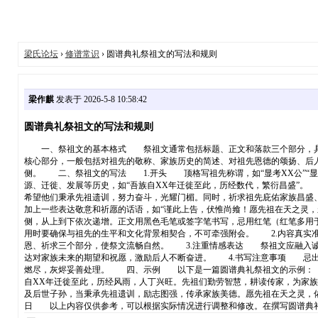
梁氏论坛
›
修谱常识
› 圆谱典礼祭祖文的写法和规则
梁作麒
发表于 2026-5-8 10:58:42
圆谱典礼祭祖文的写法和规则
一、祭祖文的基本格式 祭祖文通常包括标题、正文和落款三个部分，具体
核心部分，一般包括对祖先的敬称、家族历史的简述、对祖先恩德的颂扬、后
侧。 二、祭祖文的写法 1.开头 顶格写祖先称谓，如“显考XX公”“显
源、迁徙、发展等历史，如“吾族自XX年迁徙至此，历经数代，繁衍昌盛”
希望他们秉承先祖遗训，努力奋斗，光耀门楣。同时，祈求祖先庇佑家族昌盛、
加上一些表达敬意和祈愿的话语，如“谨此上告，伏惟尚飨！愿先祖在天之灵
侧，从上到下依次递增。正文用黑色毛笔或签字笔书写，忌用红笔（红笔多用
用时要确保与祖先的生平和文化背景相契合，不可牵强附会。 2.内容真实
恩、祈求三个部分，使祭文流畅自然。 3.注重情感表达 祭祖文应融入诚
达对家族未来的期望和祝愿，激励后人不断奋进。 4.书写注意事项 忌出
燃尽，灰烬妥善处理。 四、示例 以下是一篇圆谱典礼祭祖文的示例： 圆
自XX年迁徙至此，历经风雨，人丁兴旺。先祖们勤劳智慧，耕读传家，为家
及后世子孙，当秉承先祖遗训，励志图强，传承家族美德。愿先祖在天之灵
日 以上内容仅供参考，可以根据实际情况进行调整和修改。在撰写圆谱典礼