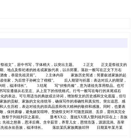
祭祖文”，居中书写，字体稍大，以突出主题。 2.正文 正文是祭祖文的
期、地点及祭祀者的姓名或家族代表，以示郑重。落款一般写在正文下方右
备酒食，恭迎先祖灵前”。 2.主体内容 家族历史简述：简要叙述家族的起
耕读传家，为后世子孙树立了楷模”。 后人期望与祈愿：表达对后人的期望，
兴旺，福泽绵长”。 3.结尾 写“伏惟尚飨”，意为请祖先享用祭品。也可
书写应遵循从右至左、从上至下的传统格式。行号一般写在每行的末尾或右
化的表达。可引用适当的典故或古诗词，增加祭文的历史感和文化底蕴，但引
家族的贡献、家族的文化传统等，确保写作的准确性和真实性。突出追思、感
和人生历程，表达对祖先的崇高品质和伟大精神的敬仰和感激。同时，也要表
敬，保持肃穆，避免嬉笑喧哗。焚烧祭文时不可随意踩踏、丢弃，需待其完全
，致祭于列祖列宗之墓前。 显考XX公、显妣XX孺人暨列祖列宗在上：吾族
；先祖之慈善，恩泽后裔。含辛茹苦，养育儿女，恩情浩荡，源源流淌。吾辈
！愿先祖永佑吾族，福泽绵长。 落款某氏家族阖族叩拜 日期某年某月某