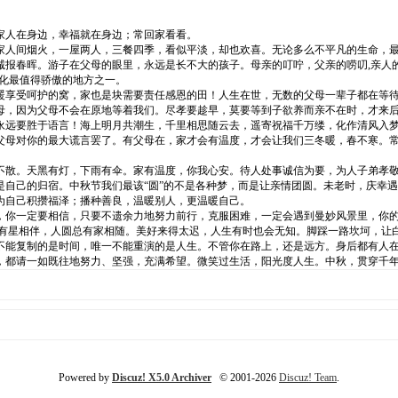
人在身边，幸福就在身边；常回家看看。
人间烟火，一屋两人，三餐四季，看似平淡，却也欢喜。无论多么不平凡的生命，最
诚报春晖。游子在父母的眼里，永远是长不大的孩子。母亲的叮咛，父亲的唠叨,亲人
化最值得骄傲的地方之一。
享受呵护的窝，家也是块需要责任感恩的田！人生在世，无数的父母一辈子都在等待
母，因为父母不会在原地等着我们。尽孝要趁早，莫要等到子欲养而亲不在时，才来
永远要胜于语言！海上明月共潮生，千里相思随云去，遥寄祝福千万缕，化作清风入梦
父母对你的最大谎言罢了。有父母在，家才会有温度，才会让我们三冬暖，春不寒。
。天黑有灯，下雨有伞。家有温度，你我心安。待人处事诚信为要，为人子弟孝敬当
是自己的归宿。中秋节我们最该“圆”的不是各种梦，而是让亲情团圆。未老时，庆幸
为自己积攒福泽；播种善良，温暖别人，更温暖自己。
你一定要相信，只要不遗余力地努力前行，克服困难，一定会遇到曼妙风景里，你
星相伴，人圆总有家相随。美好来得太迟，人生有时也会无知。脚踩一路坎坷，让白
不能复制的是时间，唯一不能重演的是人生。不管你在路上，还是远方。身后都有人
，都请一如既往地努力、坚强，充满希望。微笑过生活，阳光度人生。中秋，贯穿千
Powered by
Discuz! X5.0 Archiver
© 2001-2026
Discuz! Team
.