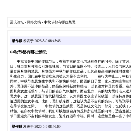
梁氏论坛
›
网络文摘
› 中秋节都有哪些禁忌
梁作麒
发表于 2026-5-9 08:45:46
中秋节都有哪些禁忌
中秋节是中国的传统节日，有着丰富的文化内涵和多样的习俗。除了赏月、
日，独自赏月可能会引发孤独感，与节日的氛围不符。传统上，人们会与家人
量食用月饼的禁忌。月饼虽为中秋节的传统食品，但其高糖高油的特性对健康
和生命力，因此在中秋节吃兔肉被认为是不吉利的。 在行为举止上，中秋节
同时，中秋节也忌发生争执和不愉快的事情。团圆的日子里，家人之间应和睦
外，忌使用不洁净的祭品，祭品应保持新鲜和整洁，以表达对神灵的尊重。在
因其寓意生活艰辛，与节日的喜庆气氛相悖。而在北方，有的地方忌给老人送
忌房事。这一禁忌源于古代阴阳观念，认为月圆之夜应节制欲望，以保持身体
遍适用的注意事项。比如，忌打破东西，这被认为是不吉利的兆头，可能预示
在季节变换之际。 中秋节的这些禁忌，既是传统文化的一部分，也反映了人
精髓。在庆祝中秋节时，我们可以根据自身情况和所在地区的习俗，适当遵循
节日里避免不吉利的事情发生，迎来好运和幸福。同时，这些禁忌也丰富了中
梁作麒
发表于 2026-5-9 08:46:09