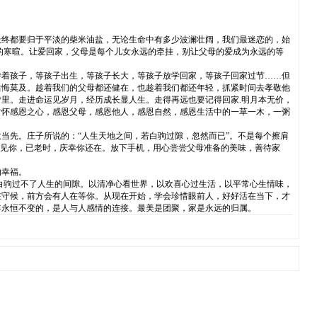
终都要归于平淡的柴米油盐，无论生命中有多少波澜壮阔，我们最迷恋的，始
的寒暄。让爱回家，父母是每个儿女永远的牵挂，别让父母的爱成为永远的等
着孩子，等孩子出生，等孩子长大，等孩子放学回家，等孩子回家过节……但
后悔莫及。趁着我们的父母都还健在，也趁着我们都还年轻，抓紧时间去孝敬他
里。走进命运见岁月，经历成长显人生。走得再远也要记得回家.明月本无价，
常怀感恩之心，感恩父母，感恩他人，感恩自然，感恩生活中的一草一木，一粥
先。庄子所说的：“人生天地之间，若白驹过隙，忽然而已”。不是每个擦肩
遇见你，已老时，庆幸你还在。放下手机，用心尝尝父母准备的美味，善待家
的幸福。
驹过不了人生的间隙。以清净心看世界，以欢喜心过生活，以平常心生情味，
在守候，前方会有人在等你。从现在开始，学会珍惜眼前人，好好活在当下，才
年永恒不变的，是人与人感情的连接。最美是团聚，家是永远的归属。