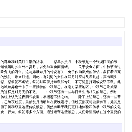
日的尊重和对美好生活的祈愿。 忌单独赏月。中秋节是一个强调团圆的节
情绪低落时独自外出赏月，以免加重负面情绪。 关于饮食方面，中秋节有过
忌吃兔肉的习俗。这与嫦娥奔月的传说有关，兔子作为嫦娥的伴侣，象征着月亮
的洗礼，带来好运。因此，有刘海的女性在拜月时应将头发扎起，露出额头。
忌。忌祭祀不虔诚，祭祀时应保持恭敬和专注，不可随意打闹或说话不敬。此
地域差异也带来了一些独特的中秋禁忌。在南方某些地区，中秋节忌吃咸菜，
认为这样是对月亮的不敬。 中秋节还有一些与日常生活相关的禁忌。例如，
为传统上认为这夜阴气较重，易招惹不洁之物。 除了上述禁忌，还有一些普
时，忌熬夜过度，虽然赏月活动常在夜晚进行，但过度熬夜对健康有害，尤其是
但了解和尊重这些传统禁忌，仍然有助于我们更好地体验和传承中秋节的文化
食、行为、祭祀等多个方面。通过遵守这些禁忌，人们希望能够在这个重要的