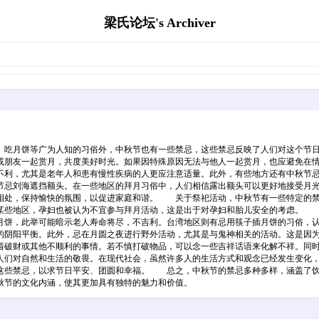
梁氏论坛's Archiver
吃月饼等广为人知的习俗外，中秋节也有一些禁忌，这些禁忌反映了人们对这个节
或朋友一起赏月，共度美好时光。如果因特殊原因无法与他人一起赏月，也应避免在
不利，尤其是老年人和患有慢性疾病的人更应注意适量。此外，有些地方还有中秋节
忌刘海遮挡额头。在一些地区的拜月习俗中，人们相信露出额头可以更好地接受月光
相处，保持愉快的氛围，以促进家庭和谐。 关于祭祀活动，中秋节有一些特定的禁
某些地区，孕妇也被认为不宜参与拜月活动，这是出于对孕妇和胎儿安全的考虑。 
月饼，此举可能暗示老人寿命将尽，不吉利。台湾地区则有忌用筷子插月饼的习俗，
的阴阳平衡。此外，忌在月圆之夜进行野外活动，尤其是与鬼神相关的活动。这是因
着破财或其他不顺利的事情。若不慎打破物品，可以念一些吉祥话语来化解不祥。同
们对自然和生活的敬畏。在现代社会，虽然许多人的生活方式和观念已经发生变化，
这些禁忌，以求节日平安、团圆和幸福。 总之，中秋节的禁忌多种多样，涵盖了饮
秋节的文化内涵，使其更加具有独特的魅力和价值。