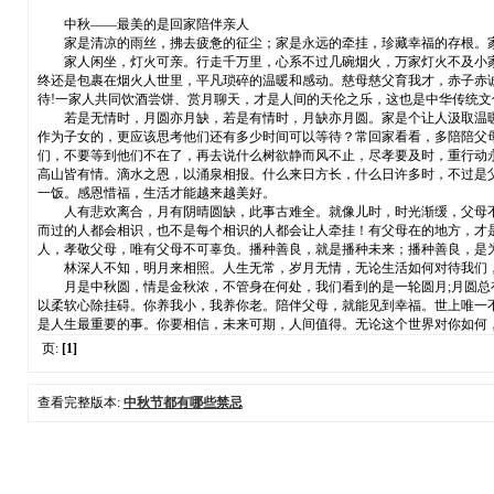
中秋——最美的是回家陪伴亲人
家是清凉的雨丝，拂去疲惫的征尘；家是永远的牵挂，珍藏幸福的存根。家
家人闲坐，灯火可亲。行走千万里，心系不过几碗烟火，万家灯火不及小家
终还是包裹在烟火人世里，平凡琐碎的温暖和感动。慈母慈父育我才，赤子赤
待!一家人共同饮酒尝饼、赏月聊天，才是人间的天伦之乐，这也是中华传统文
若是无情时，月圆亦月缺，若是有情时，月缺亦月圆。家是个让人汲取温暖
作为子女的，更应该思考他们还有多少时间可以等待？常回家看看，多陪陪父
们，不要等到他们不在了，再去说什么树欲静而风不止，尽孝要及时，重行动
高山皆有情。滴水之恩，以涌泉相报。什么来日方长，什么日许多时，不过是
一饭。感恩惜福，生活才能越来越美好。
人有悲欢离合，月有阴晴圆缺，此事古难全。就像儿时，时光渐缓，父母不散
而过的人都会相识，也不是每个相识的人都会让人牵挂！有父母在的地方，才
人，孝敬父母，唯有父母不可辜负。播种善良，就是播种未来；播种善良，是
林深人不知，明月来相照。人生无常，岁月无情，无论生活如何对待我们，
月是中秋圆，情是金秋浓，不管身在何处，我们看到的是一轮圆月;月圆总有
以柔软心除挂碍。你养我小，我养你老。陪伴父母，就能见到幸福。世上唯一
是人生最重要的事。你要相信，未来可期，人间值得。无论这个世界对你如何
页:
[1]
查看完整版本:
中秋节都有哪些禁忌