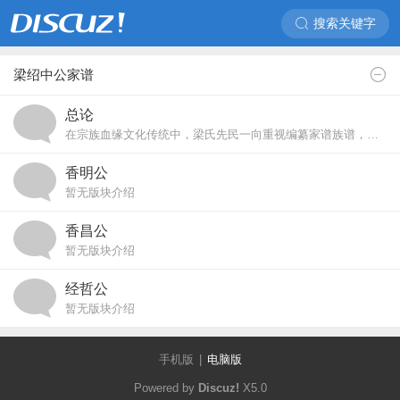
搜索关键字
梁绍中公家谱
总论
在宗族血缘文化传统中，梁氏先民一向重视编纂家谱族谱，用家谱族谱以辨别血缘亲疏和人伦秩序，维护亲亲尊尊的伦理纲常。族规族训、家规家训则是族群规制和和谐族群生活的基础。
香明公
暂无版块介绍
香昌公
暂无版块介绍
经哲公
暂无版块介绍
手机版
|
电脑版
Powered by
Discuz!
X5.0