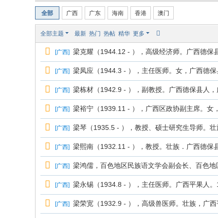
全部
广西
广东
海南
香港
澳门
全部主题
最新
热门
热帖
精华
更多
梁克耀（1944.12 - ），高级经济师。广西德保
[
广西
]
梁凤应（1944.3 - ），主任医师。女，广西德保
[
广西
]
梁栋材（1942.9 - ），副教授。广西德保县人，
[
广西
]
梁裕宁（1939.11 - ），广西区政协副主席。
[
广西
]
梁琴（1935.5 - ），教授、硕士研究生导师。
[
广西
]
梁熙南（1932.11 - ），教授。壮族．广西德
[
广西
]
梁鸿儒，百色地区民族语文学会副会长、百色地区
[
广西
]
梁永锡（1934.8 - ），主任医师。广西平果人。
[
广西
]
梁荣宽（1932.9 - ），高级兽医师。壮族，广西
[
广西
]