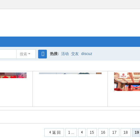
热搜:
活动
交友
discuz
搜索
搜
索
返 回
1 ...
15
16
17
18
19