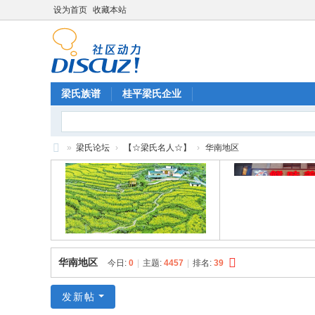
设为首页
收藏本站
梁氏族谱
桂平梁氏企业
»
梁氏论坛
›
【☆梁氏名人☆】
›
华南地区
梁
氏
论
坛
华南地区
今日:
0
|
主题:
4457
|
排名:
39
发新帖