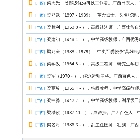
梁天光，省部级优秀科技工作者。广西田东人。19
[
广西
]
梁乃武（1897 - 1939），革命烈士。又名张
[
广西
]
梁胜利（1953.8 - ），高级经济师，广西壮族
[
广西
]
梁建初（1948.1 - ），中学高级教师，广西优
[
广西
]
梁乃金（1938 - 1979），中央军委授予“英雄民
[
广西
]
梁学政（1964.8 - ），高级工程师，研究生学
[
广西
]
梁军（1970 - ），蹼泳运动健将。广西百色人。1
[
广西
]
梁丽珍（1955.4 - ），特级教师，中学高级教
[
广西
]
梁中骅（1942.7 - ），中学高级教师，副厅级
[
广西
]
梁楷麒（1937.11 - ），副教授。广西百色人
[
广西
]
梁名海（1936.3 - ），副主任医师，壮族，广
[
广西
]