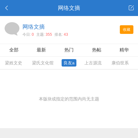
网络文摘
网络文摘
收藏
今日:
0
主题:
355
排名:
43
全部
最新
热门
热帖
精华
梁姓文史
梁氏文化馆
良友a
上古源流
康伯世系
本版块或指定的范围内尚无主题