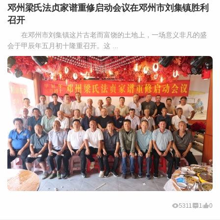
邓州梁氏法贞家谱重修启动会议在邓州市刘集镇胜利
召开
在邓州市刘集镇这片古老而富饶的土地上，一场意义非凡的盛
会于甲辰年五月初十隆重召开。这 ...
5311
1
0