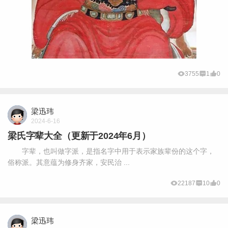
3755
1
0
梁迅玮
2024-6-16
梁氏字辈大全（更新于2024年6月）
字辈，也叫做字派，是指名字中用于表示家族辈份的这个字，
俗称派。其意蕴为修身齐家，安民治 ...
22187
10
0
梁迅玮