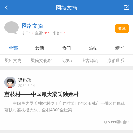
网络文摘
网络文摘
收藏
今日:
0
主题:
355
排名:
34
全部
最新
热门
热帖
精华
梁姓文史
梁氏文化馆
良友a
上古源流
康伯世系
梁迅玮
2024-8-14
荔枝村——中国最大梁氏独姓村
中国最大梁氏独姓村位于广西壮族自治区玉林市玉州区仁厚镇
荔枝村荔枝根大队，全村4360全姓梁 ...
5999
0
0