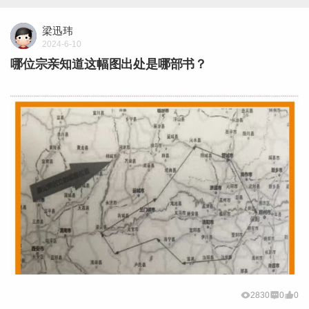
梁迅玮
2024-6-10
哪位宗亲知道这幅图出处是哪部书？
2830
0
0