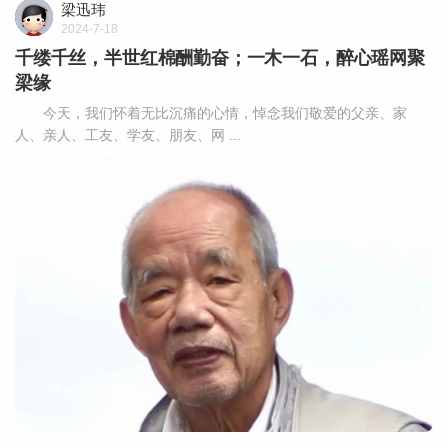
梁迅玮
2024-7-18
千缕千丝，半世红棉酬勤奋；一木一石，醉心瑶网聚
梁缘
今天，我们怀着无比沉痛的心情，悼念我们敬爱的父亲、家
人、亲人、工友、学友、朋友、网 ...