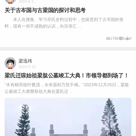
2024-6-1
关于古岑国与古梁国的探讨和思考
本人在搜集、学习岑氏史料过程中，也留意到了古岑国的资
料，现有一些不成熟的认识，向宗亲汇 ...
2796
0
0
梁迅玮
2024-5-12
梁氏迁琼始祖梁肱公墓竣工大典！市领导都到场了！
“木有根而枝叶繁茂，水有源则万世不竭。”2023年12月25日，梁肱
公墓竣工大典暨祭祖大典在梁氏迁 ...