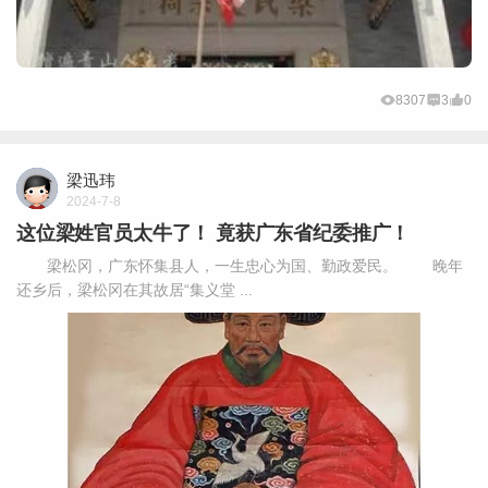
8307
3
0
梁迅玮
2024-7-8
这位梁姓官员太牛了！ 竟获广东省纪委推广！
梁松冈，广东怀集县人，一生忠心为国、勤政爱民。 晚年
还乡后，梁松冈在其故居“集义堂 ...