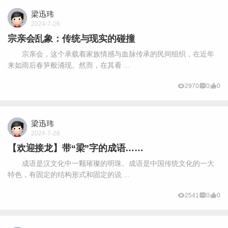
梁迅玮
2024-7-26
宗亲会乱象：传统与现实的碰撞
宗亲会，这个承载着家族情感与血脉传承的民间组织，在近年
来如雨后春笋般涌现。然而，在其看 ...
2970
0
0
梁迅玮
2024-7-26
【欢迎接龙】带“梁”字的成语……
成语是汉文化中一颗璀璨的明珠。成语是中国传统文化的一大
特色，有固定的结构形式和固定的说 ...
2541
0
0