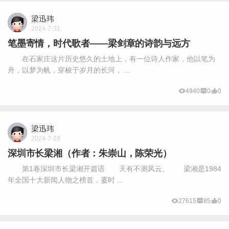
梁迅玮
2024-7-31
笔墨寄情，时代歌者——梁剑章的诗韵与远方
在石家庄这片历史悠久的土地上，有一位诗人作家，他以笔为
舟，以梦为帆，穿梭于岁月的长河， ...
4940
0
0
梁迅玮
2024-7-28
深圳市长梁湘（作者：朱崇山，陈荣光）
第1卷深圳市长梁湘开篇语 天有不测风云。 梁湘是1984
年全国十大新闻人物之榜首，霎时 ...
27615
85
0