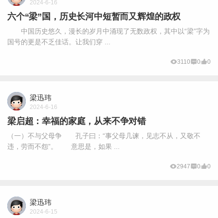
2024-6-16
六个“梁”国，历史长河中短暂而又辉煌的政权
中国历史悠久，漫长的岁月中涌现了无数政权，其中以“梁”字为
国号的更是不乏佳话。让我们穿 ...
3110
0
0
梁迅玮
2024-6-16
梁启超：幸福的家庭，从来不争对错
（一）不与父母争 孔子曰：“事父母几谏，见志不从，又敬不
违，劳而不怨”。 意思是，如果 ...
2947
0
0
梁迅玮
2024-6-15