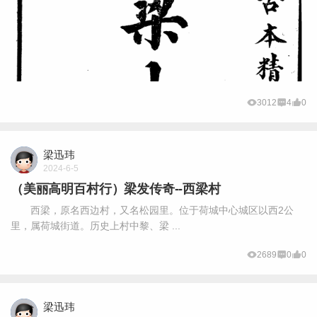
3012
4
0
梁迅玮
2024-6-5
（美丽高明百村行）梁发传奇--西梁村
西梁，原名西边村，又名松园里。位于荷城中心城区以西2公
里，属荷城街道。历史上村中黎、梁 ...
2689
0
0
梁迅玮