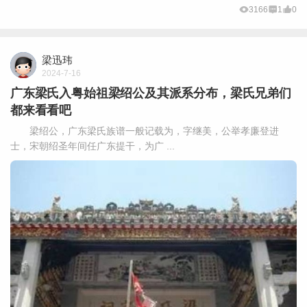
3166
1
0
梁迅玮
2024-7-16
广东梁氏入粤始祖梁绍公及其派系分布，梁氏兄弟们
都来看看吧
梁绍公，广东梁氏族谱一般记载为，字继美，公举孝廉登进
士，宋朝绍圣年间任广东提干，为广 ...