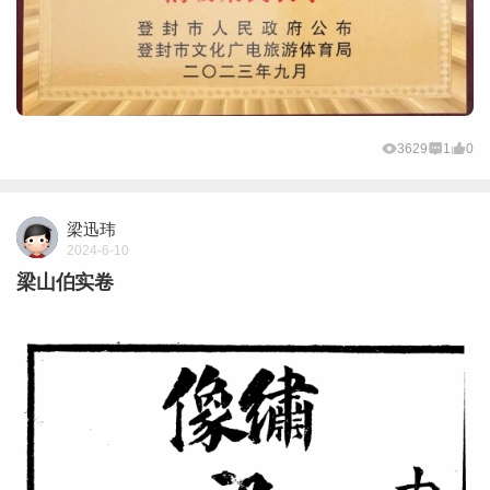
3629
1
0
梁迅玮
2024-6-10
梁山伯实卷