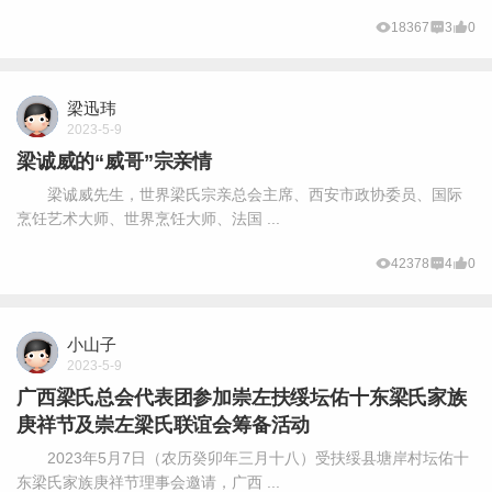
18367
3
0
梁迅玮
2023-5-9
梁诚威的“威哥”宗亲情
梁诚威先生，世界梁氏宗亲总会主席、西安市政协委员、国际
烹饪艺术大师、世界烹饪大师、法国 ...
42378
4
0
小山子
2023-5-9
广西梁氏总会代表团参加崇左扶绥坛佑十东梁氏家族
庚祥节及崇左梁氏联谊会筹备活动
2023年5月7日（农历癸卯年三月十八）受扶绥县塘岸村坛佑十
东梁氏家族庚祥节理事会邀请，广西 ...