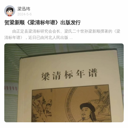
梁迅玮
2024-5-6
贺梁新顺《梁清标年谱》出版发行
由正定县梁清标研究会会长、梁氏二十世孙梁新顺撰著的《梁
清标年谱》，近日已由河北人民出版 ...