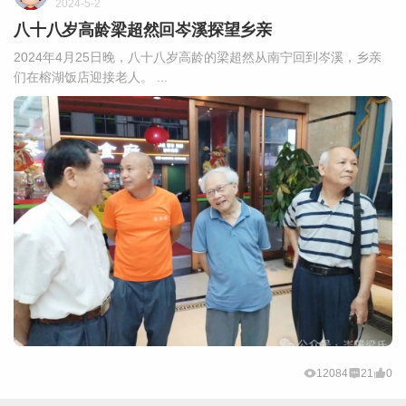
2024-5-2
八十八岁高龄梁超然回岑溪探望乡亲
2024年4月25日晚，八十八岁高龄的梁超然从南宁回到岑溪，乡亲
们在榕湖饭店迎接老人。 ...
12084
21
0