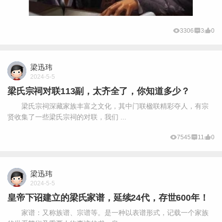
3306
3
0
梁迅玮
2024-5-5
梁氏宗祠对联113副，太齐全了，你知道多少？
梁氏宗祠深藏家族丰富之文化，其中门联楹联精彩夺人，有宗
贤收集了一些梁氏宗祠的对联，我们 ...
7545
11
0
梁迅玮
2024-5-5
皇帝下诏建立的梁氏家谱，延续24代，存世600年！
家谱：又称族谱、宗谱等。是一种以表谱形式，记载一个家族