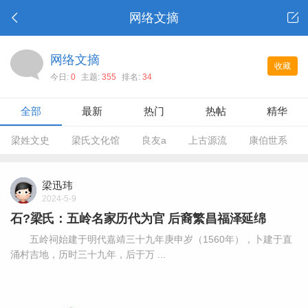
网络文摘
网络文摘
收藏
今日:
0
主题:
355
排名:
34
全部
最新
热门
热帖
精华
梁姓文史
梁氏文化馆
良友a
上古源流
康伯世系
梁迅玮
2024-5-9
石?梁氏：五岭名家历代为官 后裔繁昌福泽延绵
五岭祠始建于明代嘉靖三十九年庚申岁（1560年），卜建于直
涌村吉地，历时三十九年，后于万 ...