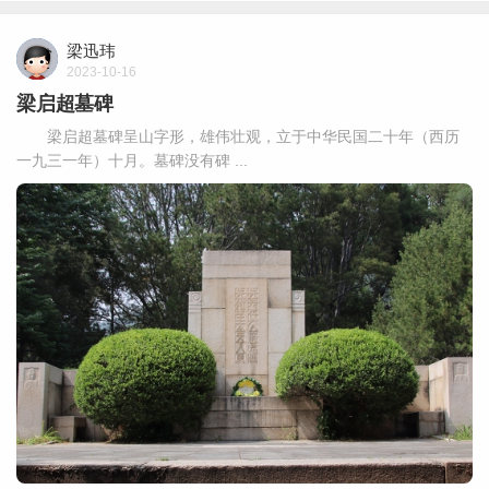
梁迅玮
2023-10-16
梁启超墓碑
梁启超墓碑呈山字形，雄伟壮观，立于中华民国二十年（西历
一九三一年）十月。墓碑没有碑 ...