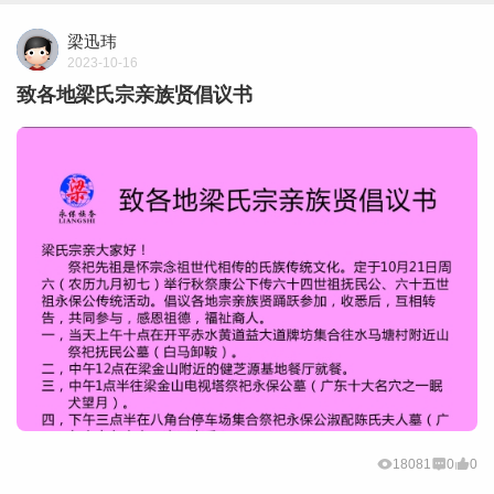
梁迅玮
2023-10-16
致各地梁氏宗亲族贤倡议书
18081
0
0