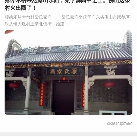
落斧木柄果然露出水面，梁学源高中进士。佛山这条
村火出圈了！
顺德乐从大墩村梁氏家庙 梁氏家庙坐落于广东省佛山市顺德区
乐从镇大墩村玉堂北便街，始建 ...
3649
7
0