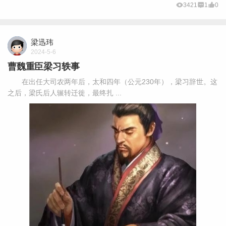
3421
1
0
梁迅玮
2024-5-6
曹魏重臣梁习轶事
在出任大司农两年后，太和四年（公元230年），梁习辞世。这
之后，梁氏后人辗转迁徙，最终扎 ...