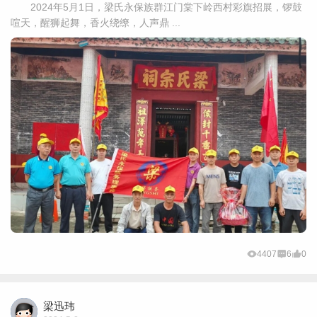
2024年5月1日，梁氏永保族群江门棠下岭西村彩旗招展，锣鼓
喧天，醒狮起舞，香火绕缭，人声鼎 ...
4407
6
0
梁迅玮