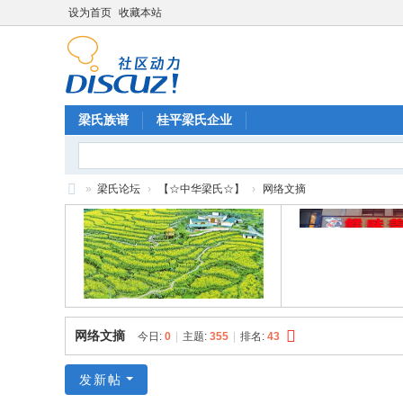
设为首页
收藏本站
梁氏族谱
桂平梁氏企业
»
梁氏论坛
›
【☆中华梁氏☆】
›
网络文摘
梁
氏
论
坛
网络文摘
今日:
0
|
主题:
355
|
排名:
43
发新帖