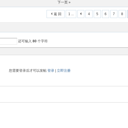
下一页 »
返 回
1 ...
4
5
6
7
8
还可输入
80
个字符
您需要登录后才可以发帖
登录
|
立即注册