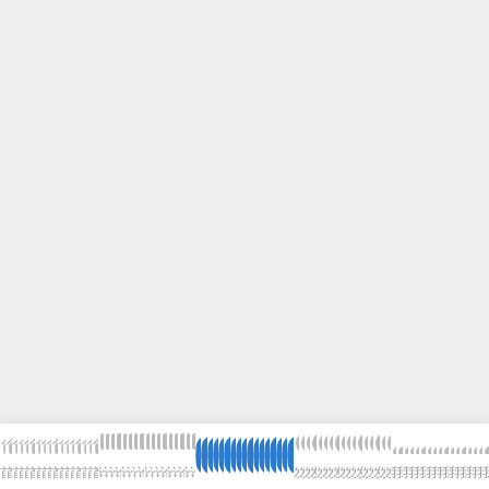
首
首
首
首
首
首
首
首
首
首
首
首
首
首
首
首
首
论
论
论
论
论
论
论
论
论
论
论
论
论
论
论
论
论
发
发
发
发
发
发
发
发
发
发
发
发
发
发
发
发
发
我
我
我
我
我
我
我
我
我
我
我
我
我
我
我