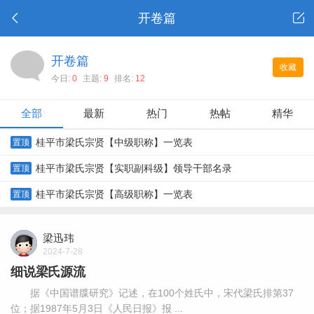
开卷篇
开卷篇
收藏
今日:
0
主题:
9
排名:
12
全部
最新
热门
热帖
精华
桂平市梁氏宗贤【中级职称】一览表
置顶
桂平市梁氏宗贤【实职副科级】领导干部名录
置顶
桂平市梁氏宗贤【高级职称】一览表
置顶
梁迅玮
2024-7-28
细说梁氏源流
据《中国谱牒研究》记述，在100个姓氏中，宋代梁氏排第37
位；据1987年5月3日《人民日报》报 ...