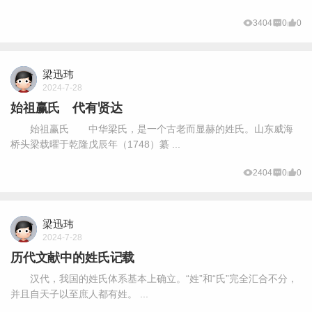
3404
0
0
梁迅玮
2024-7-28
始祖赢氏 代有贤达
始祖赢氏 中华梁氏，是一个古老而显赫的姓氏。山东威海
桥头梁载曜于乾隆戊辰年（1748）纂 ...
2404
0
0
梁迅玮
2024-7-28
历代文献中的姓氏记载
汉代，我国的姓氏体系基本上确立。“姓”和“氏”完全汇合不分，
并且自天子以至庶人都有姓。 ...