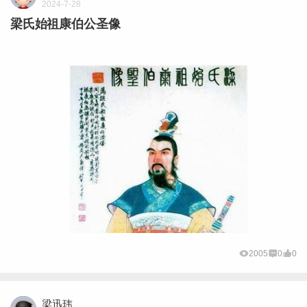
2024-7-28
梁氏始祖康伯公圣像
2005
0
0
梁迅玮