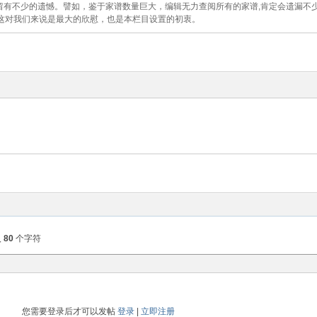
有不少的遗憾。譬如，鉴于家谱数量巨大，编辑无力查阅所有的家谱,肯定会遗漏不
这对我们来说是最大的欣慰，也是本栏目设置的初衷。
入
80
个字符
您需要登录后才可以发帖
登录
|
立即注册