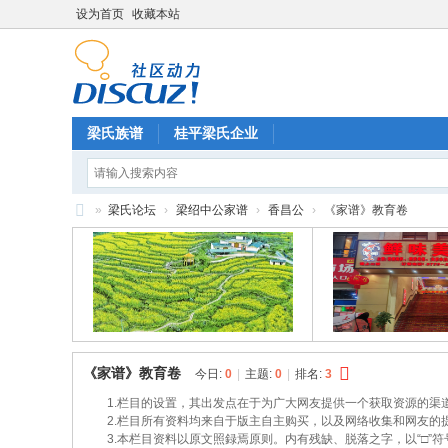
设为首页
收藏本站
梁氏族谱
桂平梁氏企业
»
梁氏论坛
›
梁绍中公家谱
›
香昌公
›
《家谱》教育卷
梁
氏
论
坛
《家谱》教育卷
今日:
0
|
主题:
0
|
排名:
3
1.栏目的设置，其出发点在于为广大网友提供一个获取资源的渠
2.栏目所有资料均来自于版主自主购买，以及网络收集和网友的提
3.本栏目资料以原文照録焉原则。内有残缺、脱落之字，以“□”符号