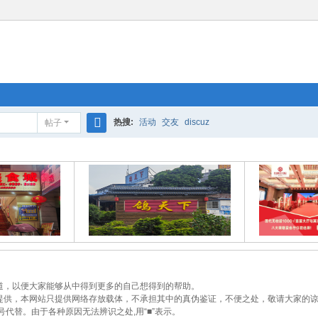
热搜:
活动
交友
discuz
帖子
搜
索
道，以便大家能够从中得到更多的自己想得到的帮助。
供，本网站只提供网络存放载体，不承担其中的真伪鉴证，不便之处，敬请大家的
代替。由于各种原因无法辨识之处,用“■”表示。