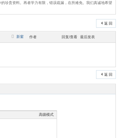
少的珍贵资料。再者学力有限，错误疏漏，在所难免。我们真诚地希望
返 回
新窗
作者
回复/查看
最后发表
返 回
高级模式