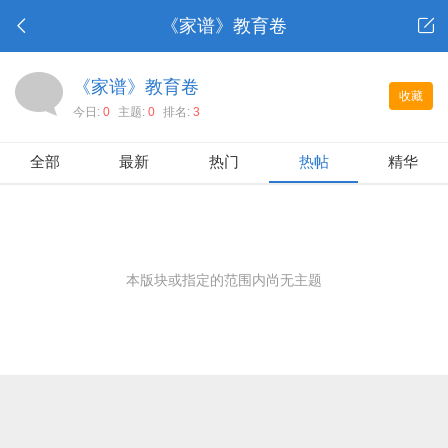
《家谱》教育卷
《家谱》教育卷
收藏
今日:
0
主题:
0
排名:
3
全部
最新
热门
热帖
精华
本版块或指定的范围内尚无主题