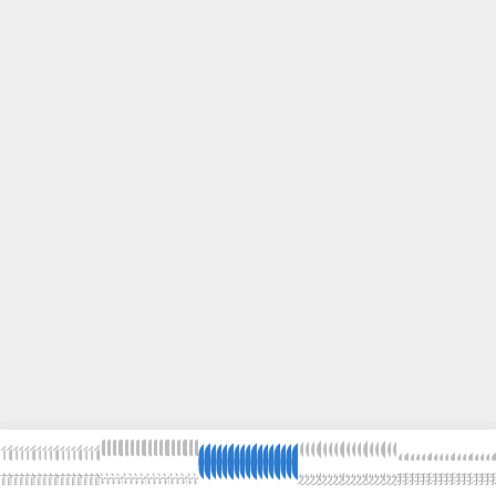
首
首
首
首
首
首
首
首
首
首
首
首
首
首
首
首
首
论
论
论
论
论
论
论
论
论
论
论
论
论
论
论
论
论
发
发
发
发
发
发
发
发
发
发
发
发
发
发
发
发
发
我
我
我
我
我
我
我
我
我
我
我
我
我
我
我