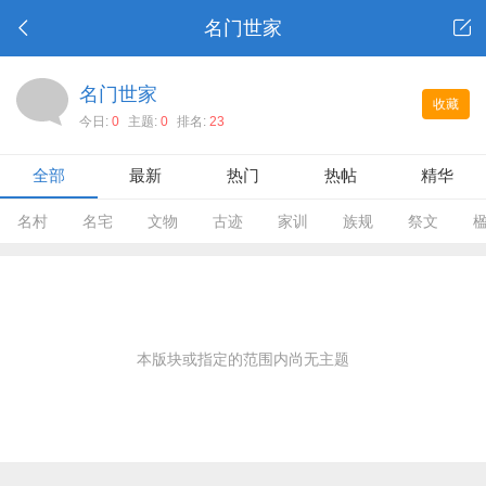
名门世家
名门世家
收藏
今日:
0
主题:
0
排名:
23
全部
最新
热门
热帖
精华
名村
名宅
文物
古迹
家训
族规
祭文
本版块或指定的范围内尚无主题