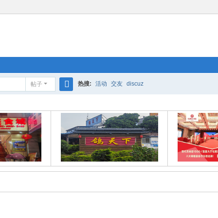
热搜:
活动
交友
discuz
帖子
搜
索