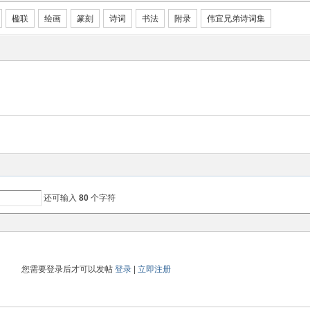
楹联
绘画
篆刻
诗词
书法
附录
伟宜兄弟诗词集
还可输入
80
个字符
您需要登录后才可以发帖
登录
|
立即注册