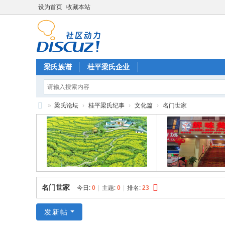
设为首页
收藏本站
梁氏族谱
桂平梁氏企业
»
梁氏论坛
›
桂平梁氏纪事
›
文化篇
›
名门世家
梁
氏
论
坛
名门世家
今日:
0
|
主题:
0
|
排名:
23
发新帖