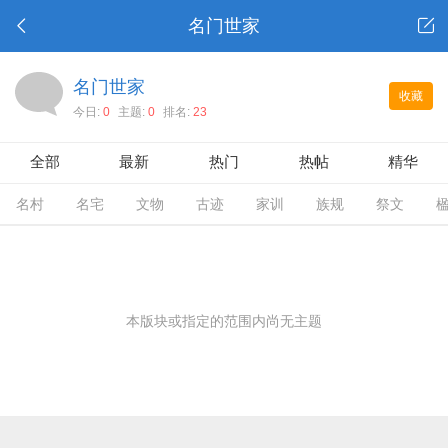
名门世家
名门世家
收藏
今日:
0
主题:
0
排名:
23
全部
最新
热门
热帖
精华
名村
名宅
文物
古迹
家训
族规
祭文
本版块或指定的范围内尚无主题