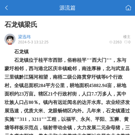
源流篇
石龙镇梁氏
梁迅玮
楼主
2024-5-3 13:12:25
2263
0
石龙镇
石龙镇位于桂平市西部，俗称桂平
""西大门""，东与
蒙圩相邻，西与港北区庆丰镇毗邻，南连厚禄，北与武宣县
三里镇黔江隔河相望，南梧二级公路贯穿圩镇等6个行政
村。全镇总面积284平方公里，耕地面积45882.94亩，林地
面积约23万亩。辖区21个行政村街，人口7.7万多人，其中
壮族人口占80％。镇内有远近闻名的达开水库。农业经济发
展迅速，优质大米、龙眼畅销区内外。几年来，石龙镇通过
实施""311，3211""工程，以福平、永兴、平阳、五狮、黄
塘等样板示范点，辐射带动全镇，大力发展二元杂母猪，三