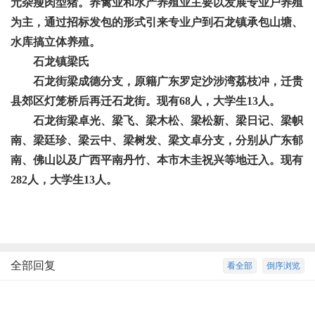
元杂瘦肉型猪。养禽业和水产养殖业主要以发展专业户养殖
为主，通过招标发包的形式引来专业户到石龙镇承包山塘、
水库搞立体养殖。
石龙镇梁氏
石龙街梁成德分支，原籍广东罗定沙涉湾荔枝冲，迁贵
县郊区灯笼桥后再迁石龙街。现有
68人，大学生13人。
石龙街梁卓光、梁飞、梁木松、梁松新、梁日记、梁帜
南、梁廷珍、梁云中、梁树发、梁文卓分支，分别从广东郁
南、佛山以及广西平南丹竹、本市木圭祝兴等地迁入。现有
282人，大学生13人。
全部回复
看全部
倒序浏览