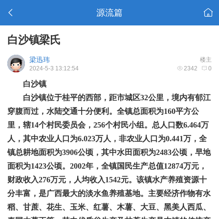
源流篇
白沙镇梁氏
梁迅玮
楼主
2024-5-3 13:12:54
2342
0
白沙镇
白沙镇位于桂平的西部，距市城区
32公里，境内有郁江
穿腹而过，水陆交通十分便利。全镇总面积为160平方公
里，辖14个村民委员会，256个村民小组。总人口数6.464万
人，其中农业人口为6.023万人，非农业人口为0.441万，全
镇总耕地面积为3906公顷，其中水田面积为2483公顷，早地
面积为1423公顷。2002年，全镇国民生产总值12874万元，
财政收入276万元，人均收入1542元。该镇水产养殖资源十
分丰富，是广西最大的淡水鱼养殖基地。主要经济作物有水
稻、甘蔗、花生、玉米、红薯、木薯、大豆、黑美人西瓜、