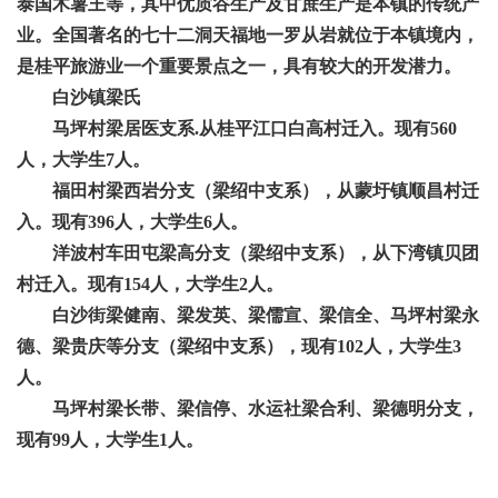
泰国木薯王等，其中优质谷生产及甘蔗生产是本镇的传统产
业。全国著名的七十二洞天福地一罗从岩就位于本镇境内，
是桂平旅游业一个重要景点之一，具有较大的开发潜力。
白沙镇梁氏
马坪村梁居医支系
.从桂平江口白高村迁入。现有560
人，大学生7人。
福田村梁西岩分支（梁绍中支系），从蒙圩镇顺昌村迁
入。现有
396人，大学生6人。
洋波村车田屯梁高分支（梁绍中支系），从下湾镇贝团
村迁入。现有
154人，大学生2人。
白沙街梁健南、梁发英、梁儒宣、梁信全、马坪村梁永
德、梁贵庆等分支（梁绍中支系），现有
102人，大学生3
人。
马坪村梁长带、梁信停、水运社梁合利、梁德明分支，
现有
99人，大学生1人。