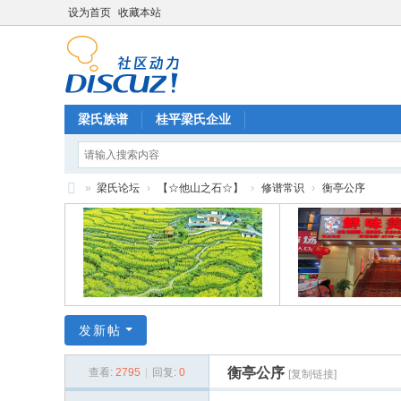
设为首页
收藏本站
梁氏族谱
桂平梁氏企业
»
梁氏论坛
›
【☆他山之石☆】
›
修谱常识
›
衡亭公序
梁
氏
论
坛
发新帖
衡亭公序
查看:
2795
|
回复:
0
[复制链接]