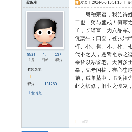
梁迅玮
发表于 2024-6-5 10:51:16
|
显
粤稽宗谱，我族得姓，
二也，猗与盛哉！何家
子，长谱富，为六品军
优稟生；曰奎，登弘治
梓、朴、楫、木、相、
代不乏人，是皆祖宗之
8524
4万
13万
主题
回帖
积分
余皆以寒窗老。天何多
举，先考国拔，存心忠
超级版主
弟，咸集塾中，追溯祖
积分
131260
此之续修，旧业之恢复
发消息
回复