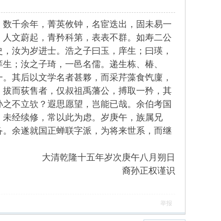
数千余年，菁英攸钟，名宦迭出，固未易一
，人文蔚起，青矜科第，表表不群。如寿二公
史，汝为岁进士。浩之子曰玉，庠生；曰瑛，
庠生；汝之子琦，一邑名儒。递生栋、椿、
一。其后以文学名者甚夥，而采芹藻食饩廩，
，拔而荻售者，仅叔祖禹藩公，搏取一矜，其
孙之不立欤？遐思愿望，岂能已哉。余伯考国
，未经续修，常以此为虑。岁庚午，族属兄
备。余遂就国正蝉联字派，为将来世系，而继
大清乾隆十五年岁次庚午八月朔日
裔孙正权谨识
举报