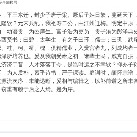
示全部楼层
平王东迁，封少子唐于梁。厥后子姓日繁，蔓延天下，
之隆欤？元末兵乱，我祖寿二公，由江州迁梅。明定中原
功；幼谱贵，为邑庠生。富子浩为吏员，贵子洧为彭泽典
己酉贤书；曰碧，太学生；有之子曰环，儒士；曰玑，武
彬、桂、柯、桥、槐，俱精儒业，入黉宫者九，列成均者
德泽所培养也。爰及我朝受命之初，诸辈士民，咸克自振
士济济于昔，人才落落于今，是岂时运之不幸欤？抑亦子
厚，为人质朴，慕乎诗书，严于课读。庭训时，缅怀宗谱
先源流次序，未能递晰，爰相与编辑之，以补前谱之所未
，窃重有赖于后之人焉。是为序。