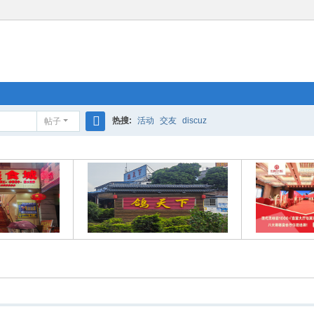
热搜:
活动
交友
discuz
帖子
搜
索