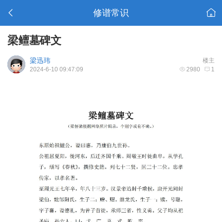
修谱常识
梁鳣墓碑文
梁迅玮
楼主
2024-6-10 09:47:09
2980
1