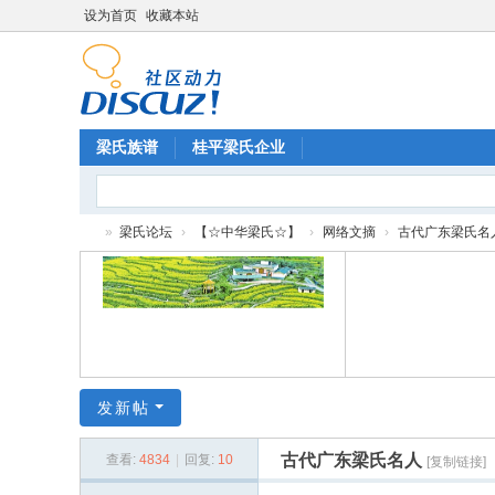
设为首页
收藏本站
梁氏族谱
桂平梁氏企业
»
梁氏论坛
›
【☆中华梁氏☆】
›
网络文摘
›
古代广东梁氏名
梁
氏
论
坛
发新帖
古代广东梁氏名人
查看:
4834
|
回复:
10
[复制链接]