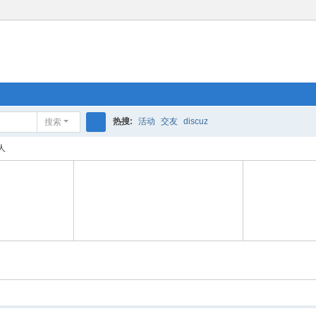
热搜:
活动
交友
discuz
搜索
搜
人
索