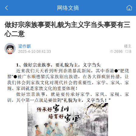
网络文摘
做好宗亲族事要礼貌为主义字当头事要有三
心二意
梁作麒
楼主
2025-4-10 08:41:33
2696
8