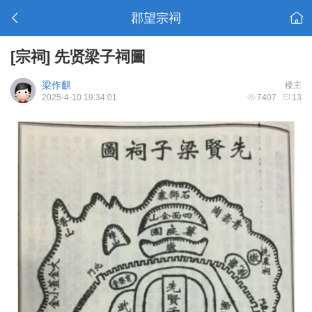
郡望宗祠
[宗祠]
先贤梁子祠圖
梁作麒
楼主
2025-4-10 19:34:01
7407
13