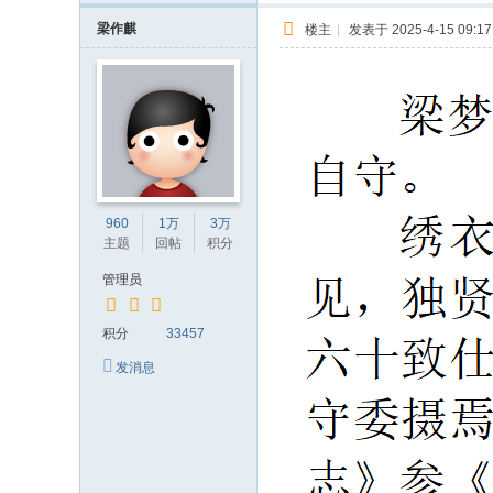
梁作麒
楼主
|
发表于 2025-4-15 09:17
960
1万
3万
主题
回帖
积分
管理员
积分
33457
发消息