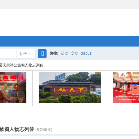
热搜:
活动
交友
discuz
帖子
搜
氏宗裕公族裔人物志列传 ...
索
族裔人物志列传
[复制链接]