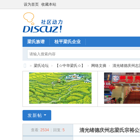
设为首页
收藏本站
梁氏族谱
桂平梁氏企业
»
梁氏论坛
›
【☆中华梁氏☆】
›
网络文摘
›
清光绪德庆州志梁
梁
氏
论
坛
发新帖
清光绪德庆州志梁氏宗裕公
查看:
2534
|
回复:
5