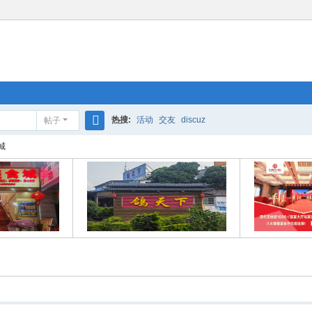
热搜:
活动
交友
discuz
帖子
搜
城
索