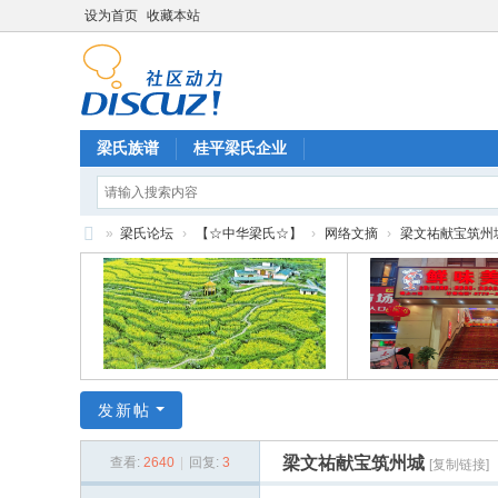
设为首页
收藏本站
梁氏族谱
桂平梁氏企业
»
梁氏论坛
›
【☆中华梁氏☆】
›
网络文摘
›
梁文祐献宝筑州
梁
氏
论
坛
发新帖
梁文祐献宝筑州城
查看:
2640
|
回复:
3
[复制链接]