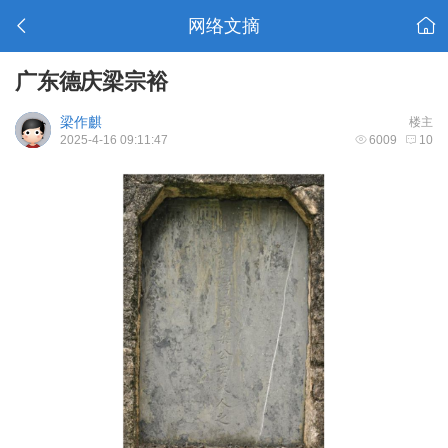
网络文摘
广东德庆梁宗裕
梁作麒
楼主
2025-4-16 09:11:47
6009
10