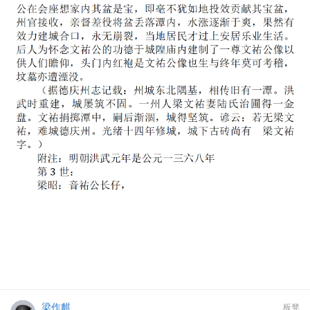
梁作麒
板凳