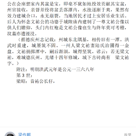
梁作麒
板凳