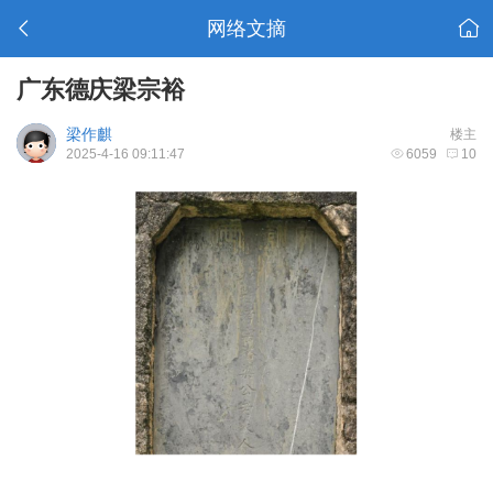
网络文摘
广东德庆梁宗裕
梁作麒
楼主
2025-4-16 09:11:47
6059
10