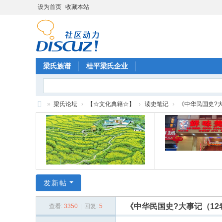
设为首页
收藏本站
梁氏族谱
桂平梁氏企业
»
梁氏论坛
›
【☆文化典籍☆】
›
读史笔记
›
《中华民国史?大
梁
氏
论
坛
发新帖
《中华民国史?大事记（1
查看:
3350
|
回复:
5