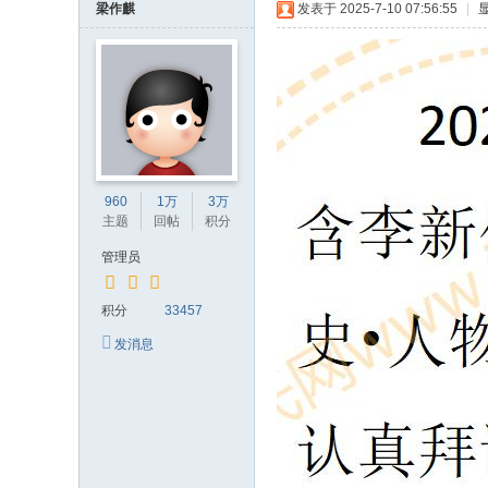
梁作麒
发表于 2025-7-10 07:56:55
|
960
1万
3万
主题
回帖
积分
管理员
积分
33457
发消息