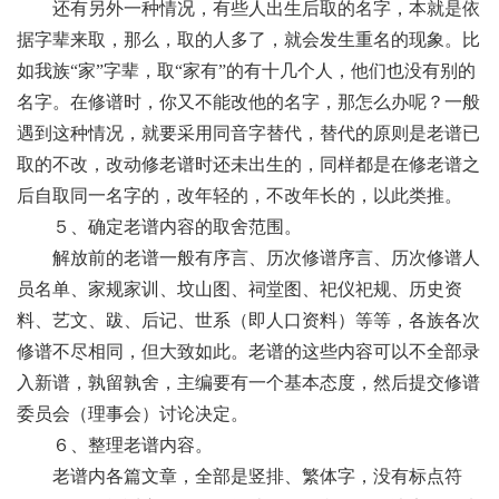
还有另外一种情况，有些人出生后取的名字，本就是依
据字辈来取，那么，取的人多了，就会发生重名的现象。比
如我族
“家”字辈，取“家有”的有十几个人，他们也没有别的
名字。在修谱时，你又不能改他的名字，那怎么办呢？一般
遇到这种情况，就要采用同音字替代，替代的原则是老谱已
取的不改，改动修老谱时还未出生的，同样都是在修老谱之
后自取同一名字的，改年轻的，不改年长的，以此类推。
５、确定老谱内容的取舍范围。
解放前的老谱一般有序言、历次修谱序言、历次修谱人
员名单、家规家训、坟山图、祠堂图、祀仪祀规、历史资
料、艺文、跋、后记、世系（即人口资料）等等，各族各次
修谱不尽相同，但大致如此。老谱的这些内容可以不全部录
入新谱，孰留孰舍，主编要有一个基本态度，然后提交修谱
委员会（理事会）讨论决定。
６、整理老谱内容。
老谱内各篇文章，全部是竖排、繁体字，没有标点符