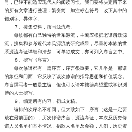
号，已经不能适应现代人的阅读习惯。我们要将决定留下来
的所有文章进行整理：繁变简，加注标点符号，改正其中的
错别字、异体字。
７、搜集资料，撰写源流考。
每族都有自己独特的世系源流，主编应根据老谱所载源
流，搜集和参考近代本氏源流的研究成果，尽量将本族的世
系源流考证详细和清楚，可单独成文，亦可列入序言之中。
８、撰写《序言》。
每次修谱都有一篇序言，序言很重要，它几乎是一部谱
的象征和门面，它反映了该次修谱的指导思想和价值观念。
序言撰写者一般是主编，但也可以请本族德高望重或学识渊
博的人士撰写。
９、编定所有内容，初成文稿。
编排的次序名不相同，但大致如下：序言（这是一定要
放在最前面的），历次修谱序言，源流考证，本次及历史修
谱人员名单和基本情况，捐款人名单及金额，凡例，历史资