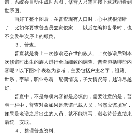
谱，系统会自动生成世系图，修普人只需直接下载就能看到
世系图。
画好了整个图后，在普查现有人口时，心中就很清晰
了，比如你要求普查员去家俊家
……以后在编排齿录时，也
不会发生次序上的颠倒。
３、普查。
普查就是将上一次修谱还在世的族人、上次修谱后到本
次修谱时出生的族人进行全面细致的调查。普查包括哪些内
容呢？以下图
个表格为参考，主要包括户主名字，祖籍、
2
世系，字辈，职业称谓，配偶情况，子女情况等，越详尽越
好。
普查中，不是每项内容都是必填的，需要注意的是，普
明一栏中，普查对象如果是老谱已载人员，当然应该填写，
如果是老谱之后出生的人员，就不能填写，谱名待普查结束
后统一安取。
４、整理普查资料。