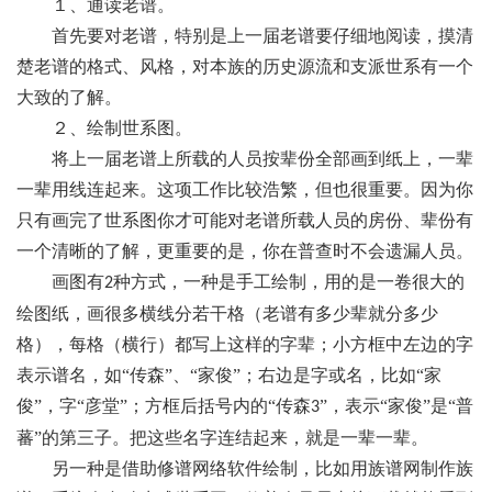
１、通读老谱。
首先要对老谱，特别是上一届老谱要仔细地阅读，摸清
楚老谱的格式、风格，对本族的历史源流和支派世系有一个
大致的了解。
２、绘制世系图。
将上一届老谱上所载的人员按辈份全部画到纸上，一辈
一辈用线连起来。这项工作比较浩繁，但也很重要。因为你
只有画完了世系图你才可能对老谱所载人员的房份、辈份有
一个清晰的了解，更重要的是，你在普查时不会遗漏人员。
画图有
种方式，一种是手工绘制，用的是一卷很大的
2
绘图纸，画很多横线分若干格（老谱有多少辈就分多少
格），每格（横行）都写上这样的字辈；小方框中左边的字
表示谱名，如“传森”、“家俊”；右边是字或名，比如“家
俊”，字“彦堂”；方框后括号内的“传森
”，表示“家俊”是“普
3
蕃”的第三子。把这些名字连结起来，就是一辈一辈。
另一种是借助修谱网络软件绘制，比如用族谱网制作族