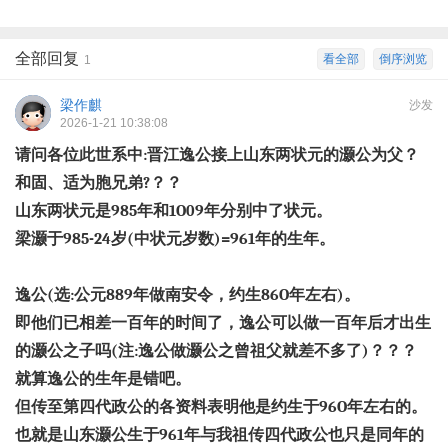
全部回复
看全部
倒序浏览
1
梁作麒
沙发
2026-1-21 10:38:08
请问各位此世系中
:
晋江逸公接上山东两状元的灏公为父？
和固、适为胞兄弟
?
？？
山东两状元是
985
年和
1O09
年分别中了状元。
梁灏于
985-24
岁
(
中状元岁数
)=961
年的生年。
逸公
(
选
:
公元
889
年做南安令，约生
86O
年左右
)
。
即他们已相差一百年的时间了，逸公可以做一百年后才出生
的灏公之子吗
(
注
:
逸公做灏公之曾祖父就差不多了
)
？？？
就算逸公的生年是错吧。
但传至第四代政公的各资料表明他是约生于
96O
年左右的。
也就是山东灏公生于
961
年与我祖传四代政公也只是同年的