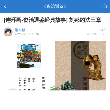
《资治通鉴》
[连环画-资治通鉴经典故事]
刘邦约法三章
梁作麒
楼主
2026-3-1 06:26:39
3530
23