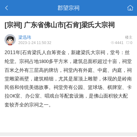
郡望宗祠
[宗祠]
广东省佛山市[石肯]梁氏大宗祠
梁迅玮
楼主
2023-1-24 11:50:32
4441
0
2011
年
石肯
梁氏人自筹资金，新建梁氏大宗祠，堂号：丝
[
纶堂。宗祠占地
多平方米，建筑总面积超过十亩，祠堂
1800
百米之外有三层高的牌坊，祠堂内有外庭、中庭、内庭，祠
堂雕梁画壁，建筑精细，尤其是屋顶上雕塑，体现的是岭南
民俗和传统美德故事。祠堂旁有公园、篮球场、棋牌室、卡
拉
室、办公室、唱戏台等配套设施，是佛山面积较大配
OK
套较齐全的宗祠之一。