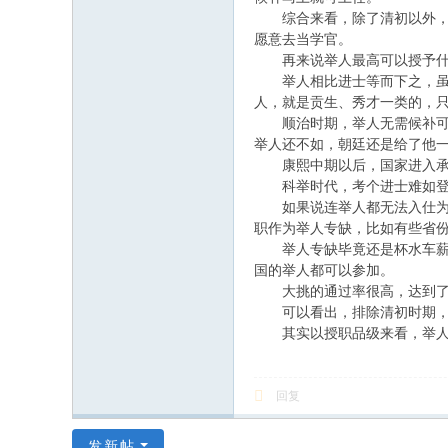
综合来看，除了清初以外，绝
愿意去当学官。
再来说举人最高可以授予什
举人相比进士等而下之，虽然
人，就是贡生、秀才一类的，
顺治时期，举人无需候补可直
举人还不如，朝廷还是给了他
康熙中期以后，国家进入承平
科举时代，考个进士难如登天
如果说连举人都无法入仕为官
职作为举人专缺，比如有些省
举人专缺毕竟还是杯水车
国的举人都可以参加。
大挑的通过率很高，达到
可以看出，排除清初时期，举
其实以授职品级来看，举
回复
发新帖