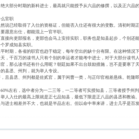
大部分时期的新科进士，最高就只能授予从六品的修撰，以及正六品的
么官职
说已经取得了入仕的资格证，但能否入仕还有很大的变数。清初时期正
只要愿意出仕，都能混上一官半职。
接向吏部报名，吏部也会马上安排实职，职务也是知县起步，个别还能
一个罗成知县实职。
时期，各省的职官也趋于稳定，每年空出的缺十分有限。在这种情况下
，千百万的读书人只有个别的幸运者才能考中进士，对于大部分读书人
，那么读书还有什么用呢？朝廷如果不出台鼓励措施，岂不是要寒了天
份的县丞、州判，就为举人专设。
薪，且县丞、州判都是佐贰官，属于闲曹一类，与正印官相差悬殊。乾隆
了
60%左右，选中者分为一二三等，一二等者可实授知县，三等者授予州
人入仕的最高上限就是正七品知县，最低下限是正八品的县丞和教谕
人与进士相差并不大，也就是半品左右。但以命中率来讲，进士几乎是百