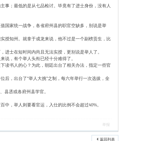
主事；最低的是从七品检讨。毕竟有了进士身份，没有人
值国家统一战争，各省府州县的职官空缺多，别说是举
实授知州。就拿于成龙来说，他不过是一个副榜贡生，比
，进士在短时间内尚且无法实授，更别说是举人了。
来说，有个举人头衔已经十分难得了。
下读书人的心？为此，朝廷出台了相关办法，指定一些官
即位后，出台了
“举人大挑”之制，每六年举行一次选拔，全
判、县丞或各府州县学官。
。
发百中，举人则要看官运，入仕的比例不会超过
40%。
举报
返回列表