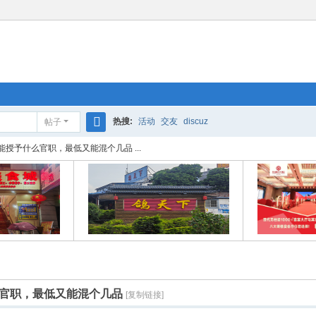
热搜:
活动
交友
discuz
帖子
搜
授予什么官职，最低又能混个几品 ...
索
官职，最低又能混个几品
[复制链接]