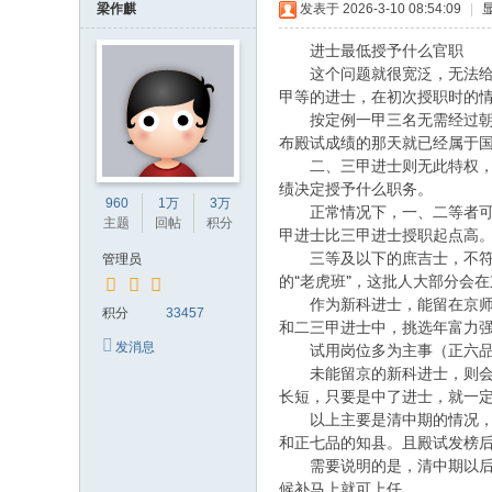
梁作麒
发表于 2026-3-10 08:54:09
|
进士最低授予什么官职
这个问题就很宽泛，无法给出
甲等的进士，在初次授职时的
按定例一甲三名无需经过朝考
布殿试成绩的那天就已经属于
二、三甲进士则无此特权，第
绩决定授予什么职务。
960
1万
3万
正常情况下，一、二等者可以
主题
回帖
积分
甲进士比三甲进士授职起点高
三等及以下的庶吉士，不
管理员
的
“老虎班”，这批人大部分会
作为新科进士，能留在京
积分
33457
和二三甲进士中，挑选年富力
发消息
试用岗位多为主事（正六品）
未能留京的新科进士，则会被
长短，只要是中了进士，就一
以上主要是清中期的情况，清
和正七品的知县。且殿试发榜
需要说明的是，清中期以后新
候补马上就可上任。