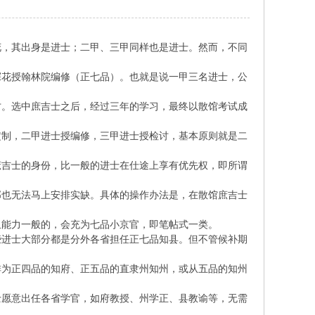
，其出身是进士；二甲、三甲同样也是进士。然而，不同
花授翰林院编修（正七品）。也就是说一甲三名进士，公
。选中庶吉士之后，经过三年的学习，最终以散馆考试成
制，二甲进士授编修，三甲进士授检讨，基本原则就是二
庶吉士的身份，比一般的进士在仕途上享有优先权，即所谓
部也无法马上安排实缺。具体的操作办法是，在散馆庶吉士
能力一般的，会充为七品小京官，即笔帖式一类。
进士大部分都是分外各省担任正七品知县。但不管候补期
为正四品的知府、正五品的直隶州知州，或从五品的知州
愿意出任各省学官，如府教授、州学正、县教谕等，无需