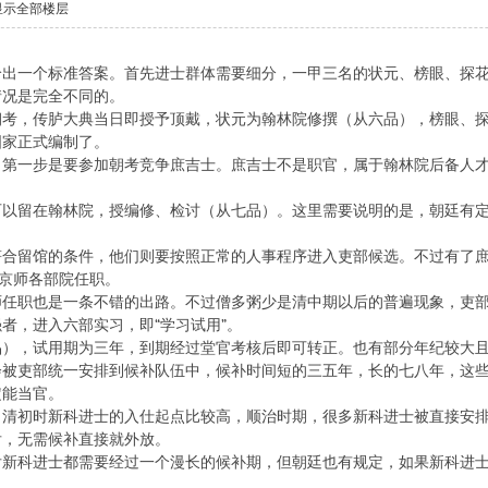
显示全部楼层
一个标准答案。首先进士群体需要细分，一甲三名的状元、榜眼、探花
情况是完全不同的。
，传胪大典当日即授予顶戴，状元为翰林院修撰（从六品），榜眼、探
国家正式编制了。
一步是要参加朝考竞争庶吉士。庶吉士不是职官，属于翰林院后备人才
留在翰林院，授编修、检讨（从七品）。这里需要说明的是，朝廷有定
。
符合留馆的条件，他们则要按照正常的人事程序进入吏部候选。不过有了
在京师各部院任职。
师任职也是一条不错的出路。不过僧多粥少是清中期以后的普遍现象，吏
强者，进入六部实习，即
“学习试用”。
，试用期为三年，到期经过堂官考核后即可转正。也有部分年纪较大且
吏部统一安排到候补队伍中，候补时间短的三五年，长的七八年，这些
定能当官。
初时新科进士的入仕起点比较高，顺治时期，很多新科进士被直接安排
后，无需候补直接就外放。
科进士都需要经过一个漫长的候补期，但朝廷也有规定，如果新科进士