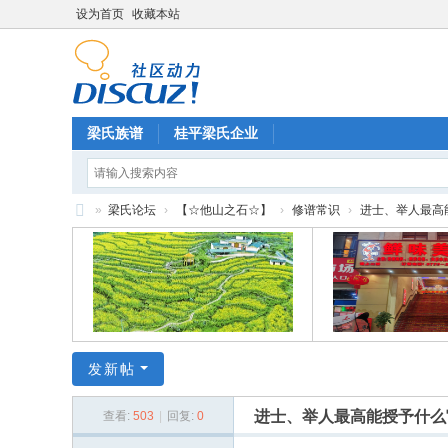
设为首页
收藏本站
梁氏族谱
桂平梁氏企业
»
梁氏论坛
›
【☆他山之石☆】
›
修谱常识
›
进士、举人最高能
梁
氏
论
坛
发新帖
进士、举人最高能授予什么
查看:
503
|
回复:
0