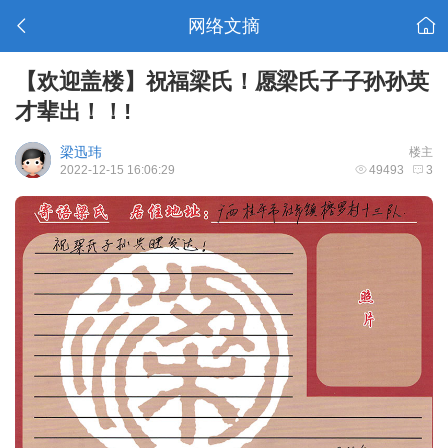
网络文摘
【欢迎盖楼】祝福梁氏！愿梁氏子子孙孙英
才辈出！！!
梁迅玮
楼主
2022-12-15 16:06:29
49493
3