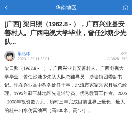
华南地区
[广西]
梁日照（1962.8 - ），广西兴业县安
善村人。广西电视大学毕业，曾任沙塘少先
队...
梁迅玮
楼主
2023-1-29 11:33:01
3828
0
梁日照（
），广西兴业县安善村人。广西电视大
1962.8 -
学毕业，曾任沙塘少先队大队总辅导员，沙塘镇团委副书
记。现在兴业高中教务处任干事，北流市家家乐家具城总经
理。
年获玉林地区先进辅导员、优秀教育工作者。
1995
2005
年投资数万元，历时三年完成目前世界上最长、最大
- 2008
的桂林山水仿真油画（高
米、高
）。
300
1.7