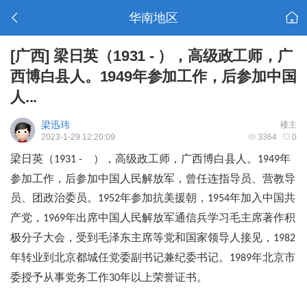
华南地区
[广西]
梁日英（1931 - ），高级政工师，广
西博白县人。1949年参加工作，后参加中国
人...
梁迅玮
楼主
2023-1-29 12:20:09
3364
0
梁日英（
），高级政工师，广西博白县人。
年
1931 -
1949
参加工作，后参加中国人民解放军，曾任连指导员、营教导
员、团政治委员。
年参加抗美援朝，
年加入中国共
1952
1954
产党，
年出席中国人民解放军通信兵学习毛主席著作积
1969
极分子大会，受到毛泽东主席等党和国家领导人接见，
1982
年转业到北京都城任党委副书记兼纪委书记。
年北京市
1989
委授予从事党务工作
年以上荣誉证书。
30