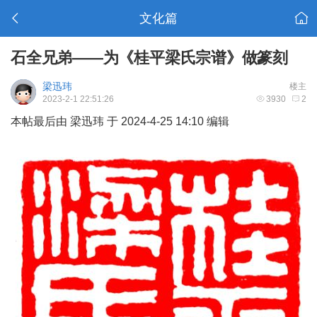
文化篇
石全兄弟——为《桂平梁氏宗谱》做篆刻
梁迅玮
楼主
2023-2-1 22:51:26
3930
2
本帖最后由 梁迅玮 于 2024-4-25 14:10 编辑