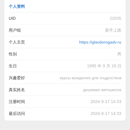
个人资料
UID
22035
用户组
新手上路
个人主页
https://glavdorogadv.ru
性别
男
生日
1995 年 9 月 18 日
兴趣爱好
курсы вождения для подростков
真实姓名
дешевая автошкола
注册时间
2024-9-17 14:33
最后访问
2024-9-17 14:33