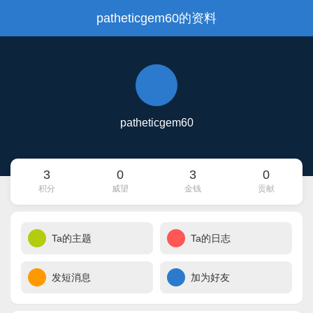
patheticgem60的资料
patheticgem60
3
0
3
0
积分
威望
金钱
贡献
Ta的主题
Ta的日志
发短消息
加为好友