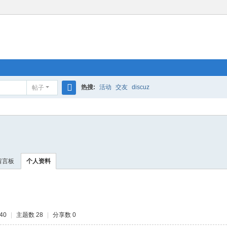
热搜:
活动
交友
discuz
帖子
搜
索
留言板
个人资料
40
|
主题数 28
|
分享数 0