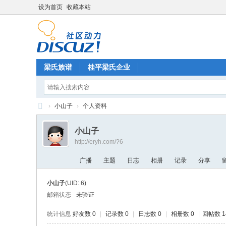
设为首页
收藏本站
梁氏族谱
桂平梁氏企业
›
小山子
›
个人资料
梁
小山子
氏
http://eryh.com/?6
论
广播
主题
日志
相册
记录
分享
坛
小山子
(UID: 6)
邮箱状态
未验证
统计信息
好友数 0
|
记录数 0
|
日志数 0
|
相册数 0
|
回帖数 1