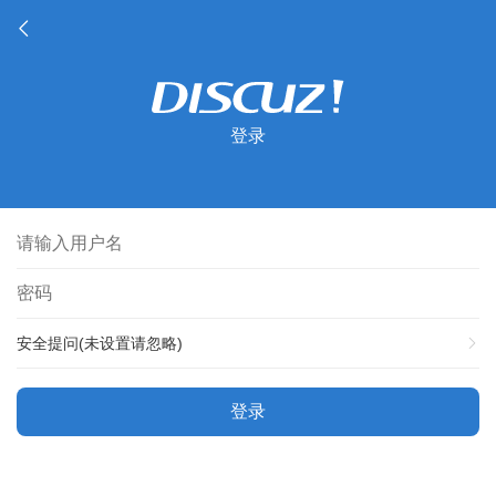
登录
安全提问(未设置请忽略)
登录