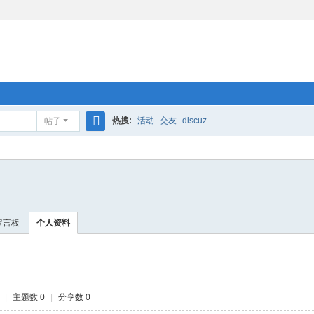
热搜:
活动
交友
discuz
帖子
搜
索
留言板
个人资料
|
主题数 0
|
分享数 0