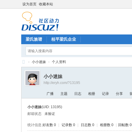
设为首页
收藏本站
梁氏族谱
桂平梁氏企业
›
小小迷妹
›
个人资料
梁
小小迷妹
氏
http://eryh.com/?13195
论
广播
主题
日志
相册
记录
分享
坛
小小迷妹
(UID: 13195)
邮箱状态
未验证
统计信息
好友数 0
|
记录数 0
|
日志数 0
|
相册数 0
|
回帖数 0