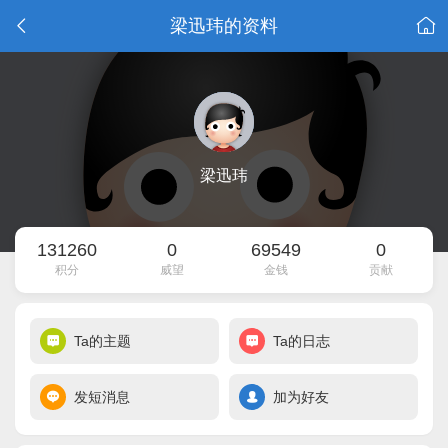
梁迅玮的资料
梁迅玮
131260
0
69549
0
积分
威望
金钱
贡献
Ta的主题
Ta的日志
发短消息
加为好友